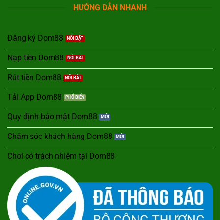
HƯỚNG DẪN NHANH
Đăng ký Dom88
Nạp tiền Dom88
Rút tiền Dom88
Tải App Dom88
Quy định bảo mật Dom88
Chăm sóc khách hàng Dom88
Chơi có trách nhiệm tại Dom88