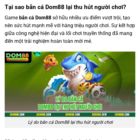
Tại sao bắn cá Dom88 lại thu hút người chơi?
Game
bắn cá Dom88
sở hữu nhiều ưu điểm vượt trội, tạo
nên sức hút mạnh mẽ với hàng triệu người chơi. Sự kết hợp
giữa công nghệ hiện đại và lối chơi truyền thống đã mang
đến một trải nghiệm hoàn toàn mới mẻ.
Lý do bắn cá Dom88 lại thu hút người chơi