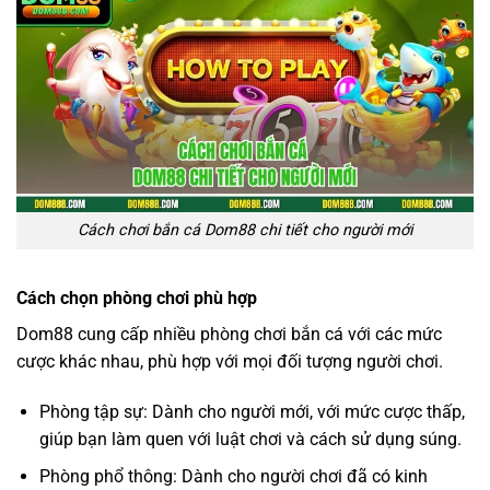
Cách chơi bắn cá Dom88 chi tiết cho người mới
Cách chọn phòng chơi phù hợp
Dom88 cung cấp nhiều phòng chơi bắn cá với các mức
cược khác nhau, phù hợp với mọi đối tượng người chơi.
Phòng tập sự: Dành cho người mới, với mức cược thấp,
giúp bạn làm quen với luật chơi và cách sử dụng súng.
Phòng phổ thông: Dành cho người chơi đã có kinh