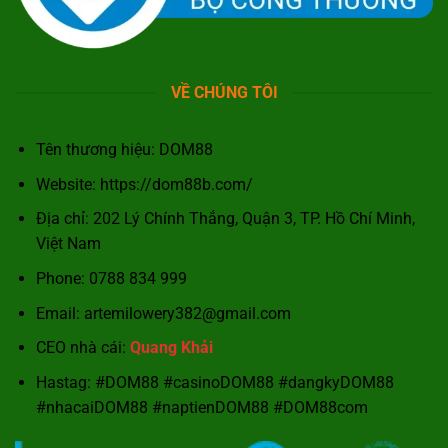
VỀ CHÚNG TÔI
Tên thương hiệu: DOM88
Website: https://dom88b.com/
Địa chỉ:
202 Lý Chính Thắng, Quận 3, TP. Hồ Chí Minh,
Việt Nam
Phone: 0788 834 999
Email:
artemilowery382@gmail.com
CEO nhà cái:
Quang Khải
Hastag: #DOM88 #casinoDOM88 #dangkyDOM88
#nhacaiDOM88 #naptienDOM88 #DOM88com