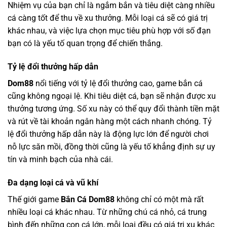
Nhiệm vụ của bạn chỉ là ngắm bắn và tiêu diệt càng nhiều
cá càng tốt để thu về xu thưởng. Mỗi loại cá sẽ có giá trị
khác nhau, và việc lựa chọn mục tiêu phù hợp với số đạn
bạn có là yếu tố quan trọng để chiến thắng.
Tỷ lệ đổi thưởng hấp dẫn
Dom88
nổi tiếng với tỷ lệ đổi thưởng cao, game bắn cá
cũng không ngoại lệ. Khi tiêu diệt cá, bạn sẽ nhận được xu
thưởng tương ứng. Số xu này có thể quy đổi thành tiền mặt
và rút về tài khoản ngân hàng một cách nhanh chóng. Tỷ
lệ đổi thưởng hấp dẫn này là động lực lớn để người chơi
nỗ lực săn mồi, đồng thời cũng là yếu tố khẳng định sự uy
tín và minh bạch của nhà cái.
Đa dạng loại cá và vũ khí
Thế giới game
Bắn Cá Dom88
không chỉ có một mà rất
nhiều loại cá khác nhau. Từ những chú cá nhỏ, cá trung
bình đến những con cá lớn, mỗi loại đều có giá trị xu khác