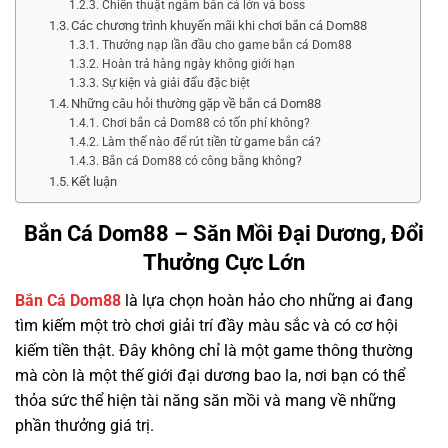
Chiến thuật ngắm bắn cá lớn và boss
Các chương trình khuyến mãi khi chơi bắn cá Dom88
Thưởng nạp lần đầu cho game bắn cá Dom88
Hoàn trả hàng ngày không giới hạn
Sự kiện và giải đấu đặc biệt
Những câu hỏi thường gặp về bắn cá Dom88
Chơi bắn cá Dom88 có tốn phí không?
Làm thế nào để rút tiền từ game bắn cá?
Bắn cá Dom88 có công bằng không?
Kết luận
Bắn Cá Dom88 – Săn Mồi Đại Dương, Đổi
Thưởng Cực Lớn
Bắn Cá Dom88
là lựa chọn hoàn hảo cho những ai đang
tìm kiếm một trò chơi giải trí đầy màu sắc và có cơ hội
kiếm tiền thật. Đây không chỉ là một game thông thường
mà còn là một thế giới đại dương bao la, nơi bạn có thể
thỏa sức thể hiện tài năng săn mồi và mang về những
phần thưởng giá trị.