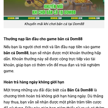
Khuyến mãi khi chơi bắn cá tại Dom88
Thưởng nạp lần đầu cho game bắn cá Dom88
Nếu bạn là người chơi mới và lần đầu nạp tiền vào game
bắn cá Dom88
, bạn sẽ nhận được một khoản thưởng hấp
dẫn. Khoản thưởng này sẽ được cộng trực tiếp vào tài
khoản, giúp bạn có thêm vốn để mua đạn và trải nghiệm
game.
Hoàn trả hàng ngày không giới hạn
Một trong những ưu đãi đặc biệt của
Bắn Cá Dom88
là
chương trình hoàn trả không giới hạn hàng ngày. Dù thắng
hay thua, bạn vẫn sẽ nhận được một phần trăm tiền cược