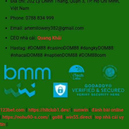
Địa chỉ:
202 Lý Chính Thắng, Quận 3, TP. Hồ Chí Minh,
Việt Nam
Phone: 0788 834 999
Email:
artemilowery382@gmail.com
CEO nhà cái:
Quang Khải
Hastag: #DOM88 #casinoDOM88 #dangkyDOM88
#nhacaiDOM88 #naptienDOM88 #DOM88com
123bet.com
|
https://hitclub1.dev/
|
sunwin
|
đánh bài online
|
https://nohu90-s.com/
|
go88
|
win55.direct
|
top nhà cái uy
tín
|