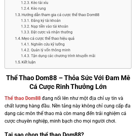
Kèo tài xỉu
Kèo rung
Hướng dẫn tham gia cá cược thể thao Dom88
Đăng ký tài khoản
Nạp tiền vào tài khoản
Đặt cược và nhận thưởng
Mẹo cá cược thể thao hiệu quả
Nghiên cứu kỹ lưỡng
Quản lý vốn thông minh
Tận dụng các chương trình khuyến mãi
Kết luận
Thể Thao Dom88 – Thỏa Sức Với Đam Mê
Cá Cược Rinh Thưởng Lớn
Thể thao Dom88
đang nổi lên như một địa chỉ uy tín và
chất lượng hàng đầu. Nền tảng này không chỉ cung cấp đa
dạng các môn thể thao mà còn mang đến trải nghiệm cá
cược chuyên nghiệp, minh bạch cho mọi người chơi.
Tại sao chọn thể thao Dom88?