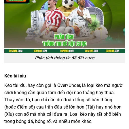
Phân tích thông tin để đặt cược
Kèo tài xỉu
Kèo tài xỉu, hay còn gọi là Over/Under, là loại kèo mà người
chơi không cần quan tâm đến đội nào thắng hay thua.
Thay vào đó, bạn chỉ cần dự đoán tổng số bàn thắng
(hoặc điểm số) của trận đấu sẽ lớn hơn (Tài) hay nhỏ hơn
(Xỉu) con số mà nhà cái đưa ra. Loại kèo này rất phổ biến
trong bóng đá, bóng rổ, và nhiều môn khác.