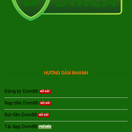
HƯỚNG DẪN NHANH
Đăng ký Dom88
Nạp tiền Dom88
Rút tiền Dom88
Tải App Dom88