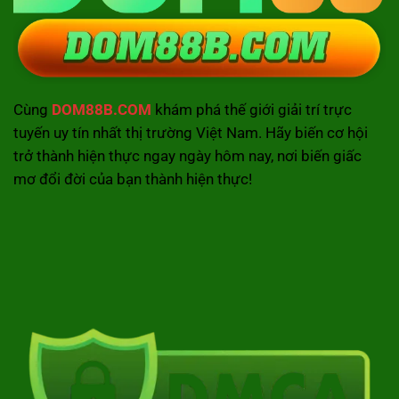
Cùng
DOM88B.COM
khám phá thế giới giải trí trực
tuyến uy tín nhất thị trường Việt Nam. Hãy biến cơ hội
trở thành hiện thực ngay ngày hôm nay, nơi biến giấc
mơ đổi đời của bạn thành hiện thực!