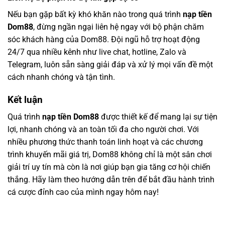
Nếu bạn gặp bất kỳ khó khăn nào trong quá trình
nạp tiền
Dom88
, đừng ngần ngại liên hệ ngay với bộ phận chăm
sóc khách hàng của Dom88. Đội ngũ hỗ trợ hoạt động
24/7 qua nhiều kênh như live chat, hotline, Zalo và
Telegram, luôn sẵn sàng giải đáp và xử lý mọi vấn đề một
cách nhanh chóng và tận tình.
Kết luận
Quá trình
nạp tiền Dom88
được thiết kế để mang lại sự tiện
lợi, nhanh chóng và an toàn tối đa cho người chơi. Với
nhiều phương thức thanh toán linh hoạt và các chương
trình khuyến mãi giá trị, Dom88 không chỉ là một sân chơi
giải trí uy tín mà còn là nơi giúp bạn gia tăng cơ hội chiến
thắng. Hãy làm theo hướng dẫn trên để bắt đầu hành trình
cá cược đỉnh cao của mình ngay hôm nay!