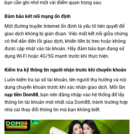
bạn cần ghi nhớ một vài điểm quan trọng sau:
Đảm bảo kết nối mạng ổn định
Một đường truyền Internet ổn định là yếu tố tiên quyết để
giao dịch không bị gián đoạn. Việc mất kết nối giữa chừng
có thể dẫn đến lỗi giao dịch, khiến tiền bị treo hoặc không
được cập nhật vào tài khoản. Hãy đảm bảo bạn đang sử
dụng Wi-Fi hoặc 4G/5G mạnh trước khi thực hiện.
Kiểm tra kỹ thông tin người nhận trước khi chuyển khoản
Luôn kiểm tra lại số tài khoản, tên người thụ hưởng và nội
dung chuyển khoản trước khi xác nhận giao dịch. Mỗi lần
nạp tiền Dom88
, bạn nên đăng nhập vào hệ thống để lấy
thông tin tài khoản mới nhất của Dom88, tránh trường hợp
nhà cái thay đổi thông tin mà bạn không biết.