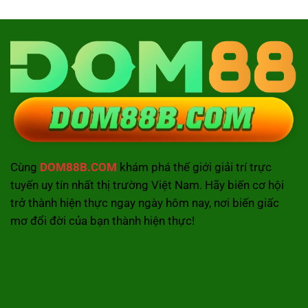
Cùng
DOM88B.COM
khám phá thế giới giải trí trực
tuyến uy tín nhất thị trường Việt Nam. Hãy biến cơ hội
trở thành hiện thực ngay ngày hôm nay, nơi biến giấc
mơ đổi đời của bạn thành hiện thực!