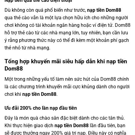
Nạp tiền qua thẻ cào điện thoại
Dù không còn quá phổ biến như trước,
nạp tiền Dom88
qua thẻ cào vẫn là một lựa chọn hữu ích cho những người
chơi không có tài khoản ngân hàng hoặc ví điện tử. Dom88
hỗ trợ thẻ cào từ các nhà mạng lớn, tuy nhiên, bạn cần lưu
ý rằng phương thức này có thể đi kèm một khoản phí gạch
thẻ nhỏ từ nhà mạng.
Tổng hợp khuyến mãi siêu hấp dẫn khi nạp tiền
Dom88
Một trong những yếu tố làm nên sức hút của Dom88 chính
là các chương trình khuyến mãi cực khủng dành cho người
chơi khi
nạp tiền Dom88
.
Ưu đãi 200% cho lần nạp đầu tiên
Đây là món quà chào sân đặc biệt dành cho các tân thủ.
Khi thực hiện giao dịch
nạp tiền Dom88
lần đầu tiên, bạn
sẽ được thưởng ngay 200% giá trị nạp. Điều này có nghĩa