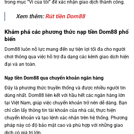
trong mục “Ví của tôi” để xác nhận giao dịch thành công.
Xem thêm:
Rút tiền Dom88
Khám phá các phương thức nạp tiền Dom88 phổ
biến
Dom88 luôn nỗ lực mang đến sự tiện lợi tối đa cho người
chơi thông qua việc hỗ trợ đa dạng các kênh giao dịch hiện
đại và an toàn.
Nạp tiền Dom88 qua chuyển khoản ngân hàng
Đây là phương thức truyền thống và được nhiều người tin
dùng nhất. Dom88 liên kết với hầu hết các ngân hàng lớn
tại Việt Nam, giúp việc chuyển khoản trở nên dễ dàng. Bạn
chỉ cần lấy thông tin tài khoản của nhà cái, thực hiện
chuyển khoản và tạo lệnh xác nhận trên hệ thống. Phương
pháp này có độ bảo mật cao và phù hợp với những giao
dịch có giá trị lớn.