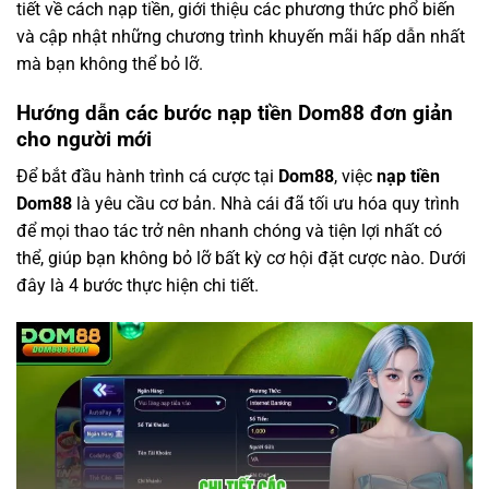
tiết về cách nạp tiền, giới thiệu các phương thức phổ biến
và cập nhật những chương trình khuyến mãi hấp dẫn nhất
mà bạn không thể bỏ lỡ.
Hướng dẫn các bước nạp tiền Dom88 đơn giản
cho người mới
Để bắt đầu hành trình cá cược tại
Dom88
, việc
nạp tiền
Dom88
là yêu cầu cơ bản. Nhà cái đã tối ưu hóa quy trình
để mọi thao tác trở nên nhanh chóng và tiện lợi nhất có
thể, giúp bạn không bỏ lỡ bất kỳ cơ hội đặt cược nào. Dưới
đây là 4 bước thực hiện chi tiết.