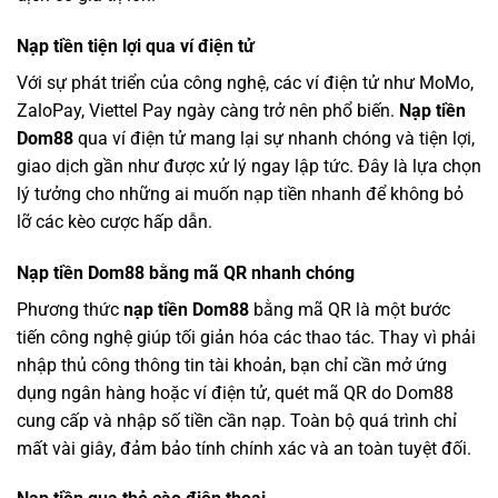
Nạp tiền tiện lợi qua ví điện tử
Với sự phát triển của công nghệ, các ví điện tử như MoMo,
ZaloPay, Viettel Pay ngày càng trở nên phổ biến.
Nạp tiền
Dom88
qua ví điện tử mang lại sự nhanh chóng và tiện lợi,
giao dịch gần như được xử lý ngay lập tức. Đây là lựa chọn
lý tưởng cho những ai muốn nạp tiền nhanh để không bỏ
lỡ các kèo cược hấp dẫn.
Nạp tiền Dom88 bằng mã QR nhanh chóng
Phương thức
nạp tiền Dom88
bằng mã QR là một bước
tiến công nghệ giúp tối giản hóa các thao tác. Thay vì phải
nhập thủ công thông tin tài khoản, bạn chỉ cần mở ứng
dụng ngân hàng hoặc ví điện tử, quét mã QR do Dom88
cung cấp và nhập số tiền cần nạp. Toàn bộ quá trình chỉ
mất vài giây, đảm bảo tính chính xác và an toàn tuyệt đối.