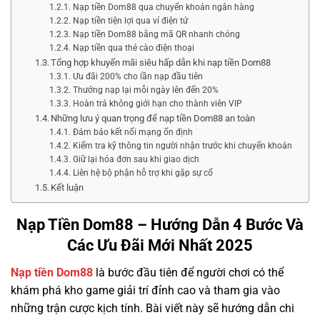
Nạp tiền Dom88 qua chuyển khoản ngân hàng
Nạp tiền tiện lợi qua ví điện tử
Nạp tiền Dom88 bằng mã QR nhanh chóng
Nạp tiền qua thẻ cào điện thoại
Tổng hợp khuyến mãi siêu hấp dẫn khi nạp tiền Dom88
Ưu đãi 200% cho lần nạp đầu tiên
Thưởng nạp lại mỗi ngày lên đến 20%
Hoàn trả không giới hạn cho thành viên VIP
Những lưu ý quan trọng để nạp tiền Dom88 an toàn
Đảm bảo kết nối mạng ổn định
Kiểm tra kỹ thông tin người nhận trước khi chuyển khoản
Giữ lại hóa đơn sau khi giao dịch
Liên hệ bộ phận hỗ trợ khi gặp sự cố
Kết luận
Nạp Tiền Dom88 – Hướng Dẫn 4 Bước Và
Các Ưu Đãi Mới Nhất 2025
Nạp tiền Dom88
là bước đầu tiên để người chơi có thể
khám phá kho game giải trí đỉnh cao và tham gia vào
những trận cược kịch tính. Bài viết này sẽ hướng dẫn chi